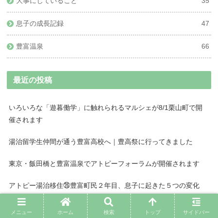
大事にしていること
35
息子の成長記録
47
豊富温泉
66
最近の投稿
いろいろな「遊暮働学」に触れられるマルシェが8/1栗山町で開
催されます
湯治留学生仲間が通う豊富高校へ｜豊高祭に行ってきました
東京・飯田橋と豊富温泉でアトピーフォーラムが開催されます
アトピー湯治移住㉖豊富町民２年目、息子に起きた５つの変化
「暮らすように働けたら…」アトピー子育てしながら消耗しない
メニュー
ホーム
検索
トップ
サイドバー