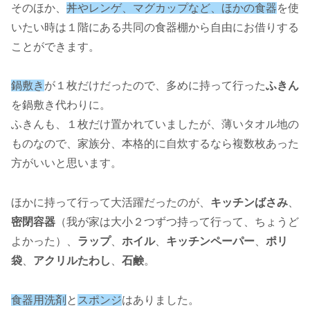
そのほか、
丼やレンゲ、マグカップなど、ほかの食器
を使
いたい時は１階にある共同の食器棚から自由にお借りする
ことができます。
鍋敷き
が１枚だけだったので、多めに持って行った
ふきん
を鍋敷き代わりに。
ふきんも、１枚だけ置かれていましたが、薄いタオル地の
ものなので、家族分、本格的に自炊するなら複数枚あった
方がいいと思います。
ほかに持って行って大活躍だったのが、
キッチンばさみ
、
密閉容器
（我が家は大小２つずつ持って行って、ちょうど
よかった）、
ラップ
、
ホイル
、
キッチンペーパー
、
ポリ
袋
、
アクリルたわし
、
石鹸
。
食器用洗剤
と
スポンジ
はありました。