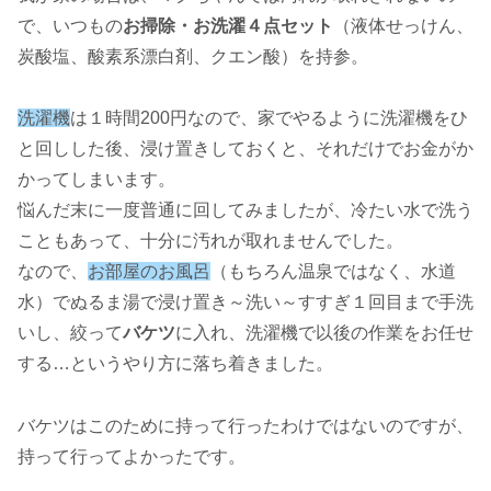
で、いつもの
お掃除・お洗濯４点セット
（液体せっけん、
炭酸塩、酸素系漂白剤、クエン酸）を持参。
洗濯機
は１時間200円なので、家でやるように洗濯機をひ
と回しした後、浸け置きしておくと、それだけでお金がか
かってしまいます。
悩んだ末に一度普通に回してみましたが、冷たい水で洗う
こともあって、十分に汚れが取れませんでした。
なので、
お部屋のお風呂
（もちろん温泉ではなく、水道
水）でぬるま湯で浸け置き～洗い～すすぎ１回目まで手洗
いし、絞って
バケツ
に入れ、洗濯機で以後の作業をお任せ
する…というやり方に落ち着きました。
バケツはこのために持って行ったわけではないのですが、
持って行ってよかったです。