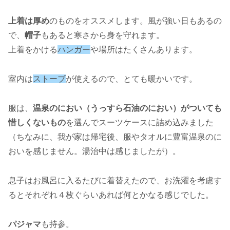
上着は厚め
のものをオススメします。風が強い日もあるの
で、
帽子
もあると寒さから身を守れます。
上着をかける
ハンガー
や場所はたくさんあります。
室内は
ストーブ
が使えるので、とても暖かいです。
服は、
温泉のにおい（うっすら石油のにおい）がついても
惜しくないもの
を選んでスーツケースに詰め込みました
（ちなみに、我が家は帰宅後、服やタオルに豊富温泉のに
おいを感じません。湯治中は感じましたが）。
息子はお風呂に入るたびに着替えたので、お洗濯を考慮す
るとそれぞれ４枚ぐらいあれば何とかなる感じでした。
パジャマ
も持参。