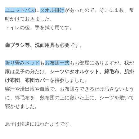
ユニットバス
に
タオル掛け
があったので、そこに１枚、常
時かけておきました。
トイレの後、手を拭く用です。
歯ブラシ等、洗面用具
も必要です。
折り畳みベッド
も
お布団一式
もお部屋にありますが、我が
家は息子の分だけ、
シーツ
や
タオルケット
、
綿毛布
、
肌掛
け布団
、
布団カバー
を持参しました。
寝汗や浸出液や血液で、お布団をできるだけ汚さないよう
に、綿毛布を、敷布団の上に敷いた上に、シーツを敷いて
寝かせました。
息子は快適に眠れたようです。