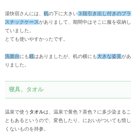
湯快宿さんには、
机
の下に大きい
３段引き出し付きのプラ
スチックケース
がありまして、期間中はそこに服を収納し
ていました。
とても使いやすかったです。
洗面台
にも
鏡
はありましたが、机の横にも
大きな姿見
があ
りました。
寝具、タオル
温泉で使う
タオル
は、温泉で黄色？茶色？に多少染まるこ
ともあるというので、変色したり、においがついても惜し
くないものを持参。