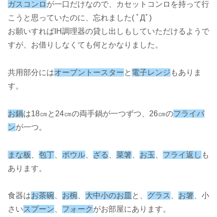
ガスコンロ
が一口だけなので、カセットコンロを持って行
こうと思っていたのに、忘れました( ﾟДﾟ)
お願いすればIH調理器の貸し出しもしていただけるようで
すが、お借りしなくても何とかなりました。
共用部分には
オーブントースター
と
電子レンジ
もありま
す。
お鍋
は18㎝と24㎝の両手鍋が一つずつ、26㎝の
フライパ
ン
が一つ。
まな板
、
包丁
、
ボウル
、
ざる
、
菜箸
、
お玉
、
フライ返し
も
あります。
食器は
お茶碗
、
お椀
、
大中小のお皿
と、
グラス
、
お箸
、小
さい
スプーン
、
フォーク
がお部屋にあります。