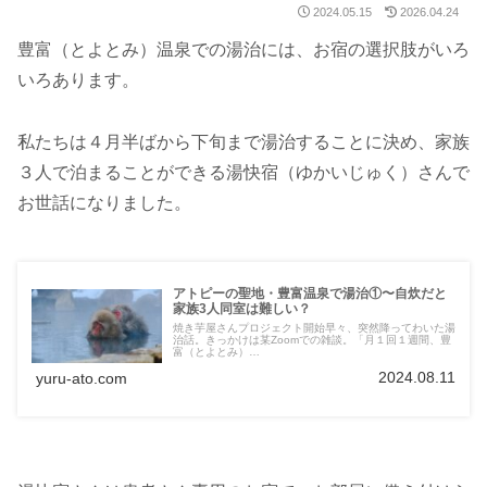
2024.05.15
2026.04.24
豊富（とよとみ）温泉での湯治には、お宿の選択肢がいろ
いろあります。
私たちは４月半ばから下旬まで湯治することに決め、家族
３人で泊まることができる湯快宿（ゆかいじゅく）さんで
お世話になりました。
アトピーの聖地・豊富温泉で湯治①〜自炊だと
家族3人同室は難しい？
焼き芋屋さんプロジェクト開始早々、突然降ってわいた湯
治話。きっかけは某Zoomでの雑談。「月１回１週間、豊
富（とよとみ）…
2024.08.11
yuru-ato.com