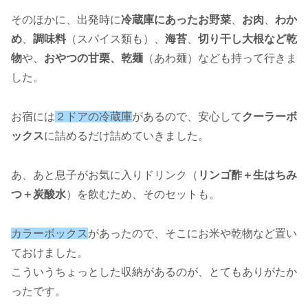
そのほかに、出発時に
冷蔵庫にあったお野菜
、
お肉
、
わか
め
、
調味料
（スパイス類も）、
海苔
、
切り干し大根など乾
物
や、
おやつの甘栗、乾麺
（あわ麺）なども持って行きま
した。
お宿には
２ドアの冷蔵庫
があるので、安心して
クーラーボ
ックス
に詰めるだけ詰めていきました。
あ、あと息子がお気に入りドリンク（
リンゴ酢＋生はちみ
つ＋炭酸水
）を飲むため、そのセットも。
カラーボックス
があったので、そこにお米や乾物など置い
ておけました。
こういうちょっとした収納があるのが、とてもありがたか
ったです。