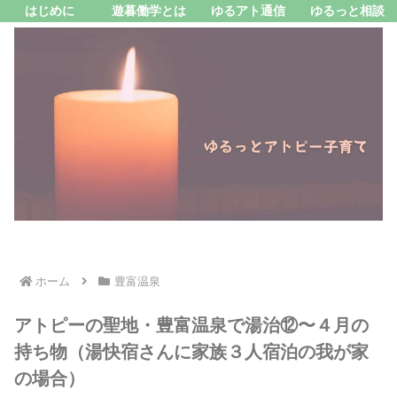
はじめに
遊暮働学とは
ゆるアト通信
ゆるっと相談
ホーム
豊富温泉
アトピーの聖地・豊富温泉で湯治⑫〜４月の
持ち物（湯快宿さんに家族３人宿泊の我が家
の場合）