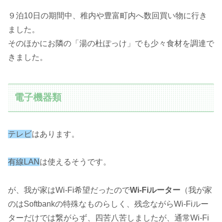
９泊10日の期間中、稚内や豊富町内へ数回買い物に行き
ました。
そのほかにお隣の「湯の杜ぽっけ」でも少々食材を調達で
きました。
電子機器類
テレビ
はあります。
有線LAN
は使えるそうです。
が、我が家はWi-Fi希望だったので
Wi-Fiルーター
（我が家
のはSoftbankの特殊なものらしく、残念ながらWi-Fiルー
ターだけでは繋がらず、四苦八苦しましたが、通常Wi-Fi