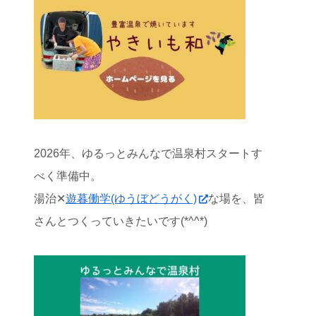
2026年、ゆるっとみんなで温泉村スタートす
べく準備中。
湯治✕
遊暮働学(ゆうぼどうがく)
な場を、皆
さんとつくっていきたいです(*^^*)