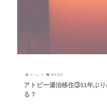
ホーム
豊富温泉
アトピー湯治移住③11年ぶ
る？