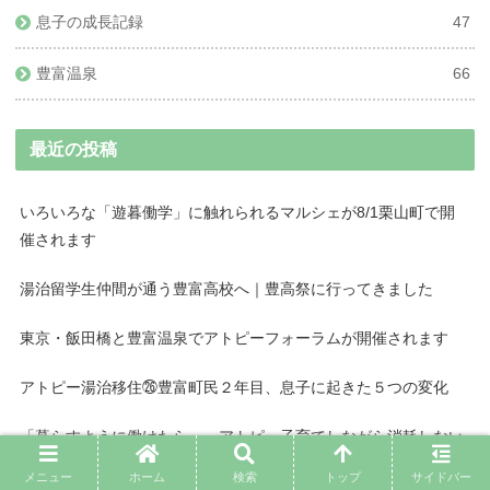
息子の成長記録
47
豊富温泉
66
最近の投稿
いろいろな「遊暮働学」に触れられるマルシェが8/1栗山町で開
催されます
湯治留学生仲間が通う豊富高校へ｜豊高祭に行ってきました
東京・飯田橋と豊富温泉でアトピーフォーラムが開催されます
アトピー湯治移住㉖豊富町民２年目、息子に起きた５つの変化
「暮らすように働けたら…」アトピー子育てしながら消耗しない
働き方を考える
メニュー
ホーム
検索
トップ
サイドバー