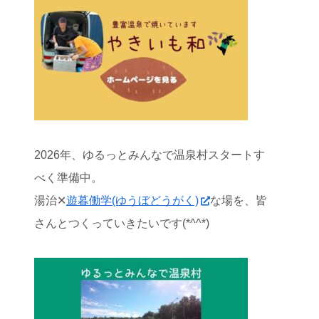
2026年、ゆるっとみんなで温泉村スタートす
べく準備中。
湯治✕
遊暮働学(ゆうぼどうがく)
な場を、皆
さんとつくっていきたいです(*^^*)