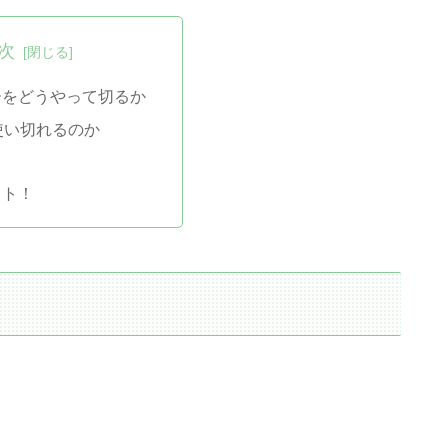
次
ーをどうやって切るか
使い切れるのか
ット！
。