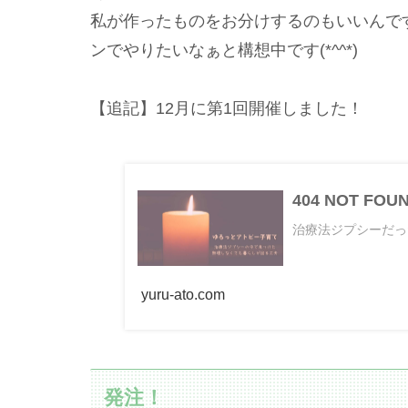
私が作ったものをお分けするのもいいんで
ンでやりたいなぁと構想中です(*^^*)
【追記】12月に第1回開催しました！
404 NOT F
治療法ジプシーだっ
yuru-ato.com
発注！