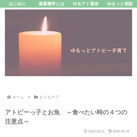
はじめに
遊暮働学とは
ゆるアト通信
ゆるっと相談
ホーム
おうちケア
アトピーっ子とお魚 ～食べたい時の４つの
注意点～
2024.10.21
2026.04.19