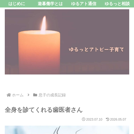
はじめに
遊暮働学とは
ゆるアト通信
ゆるっと相談
ホーム
息子の成長記録
全身を診てくれる歯医者さん
2023.07.10
2026.05.07