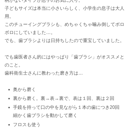
柄がないタイプが息子のお気に入り。
子どもサイズは本当に小さいらしく、小学生の息子は大人
用。
このチューイングブラシも、めちゃくちゃ噛み倒してボロ
ボロにしていました…。
でも、歯ブラシよりは日持ちしたので重宝していました。
でも歯医者さん的にはやっぱり「歯ブラシ」がオススメと
のこと。
歯科衛生士さんに教わった磨き方は…
奥から磨く
裏から磨く。裏→表→裏で、表は１回、裏は２回
手鏡を持って口の中を見ながら１本の歯につき20回
細かく歯ブラシを動かして磨く
フロスも使う