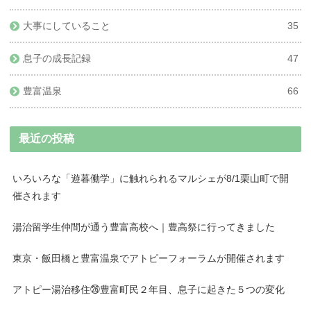
大事にしていること
35
息子の成長記録
47
豊富温泉
66
最近の投稿
いろいろな「遊暮働学」に触れられるマルシェが8/1栗山町で開
催されます
湯治留学生仲間が通う豊富高校へ｜豊高祭に行ってきました
東京・飯田橋と豊富温泉でアトピーフォーラムが開催されます
アトピー湯治移住㉖豊富町民２年目、息子に起きた５つの変化