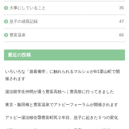
大事にしていること
35
息子の成長記録
47
豊富温泉
66
最近の投稿
いろいろな「遊暮働学」に触れられるマルシェが8/1栗山町で開
催されます
湯治留学生仲間が通う豊富高校へ｜豊高祭に行ってきました
東京・飯田橋と豊富温泉でアトピーフォーラムが開催されます
アトピー湯治移住㉖豊富町民２年目、息子に起きた５つの変化