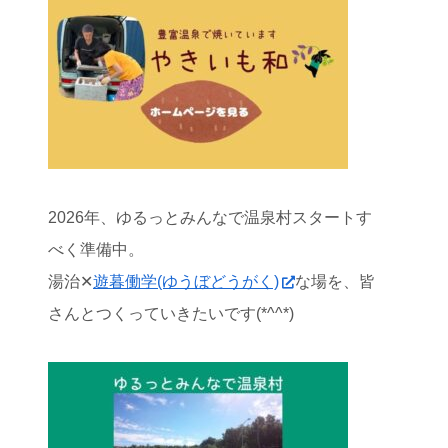
2026年、ゆるっとみんなで温泉村スタートす
べく準備中。
湯治✕
遊暮働学(ゆうぼどうがく)
な場を、皆
さんとつくっていきたいです(*^^*)