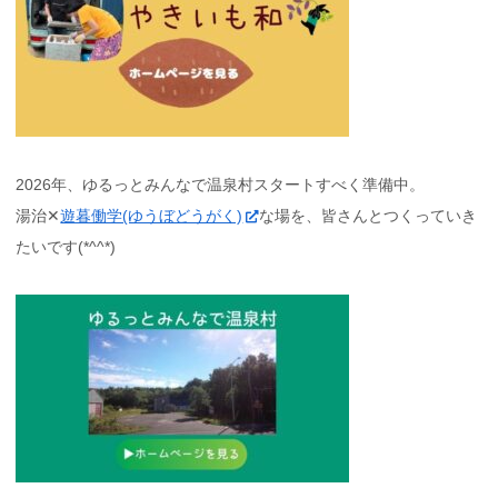
2026年、ゆるっとみんなで温泉村スタートすべく準備中。
湯治✕
遊暮働学(ゆうぼどうがく)
な場を、皆さんとつくっていき
たいです(*^^*)