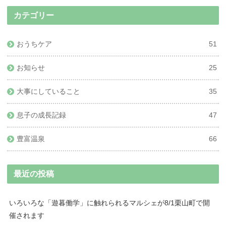
カテゴリー
おうちケア
51
お知らせ
25
大事にしていること
35
息子の成長記録
47
豊富温泉
66
最近の投稿
いろいろな「遊暮働学」に触れられるマルシェが8/1栗山町で開
催されます